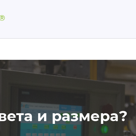
Р®
вета и размера?