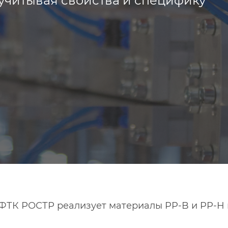
учитывая свойства и специфику
 ФТК РОСТР реализует материалы PP-B и PP-H 