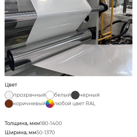
Цвет
прозрачный
белый
черный
коричневый
любой цвет RAL
Толщина, мкм
180-1400
Ширина, мм
50-1370