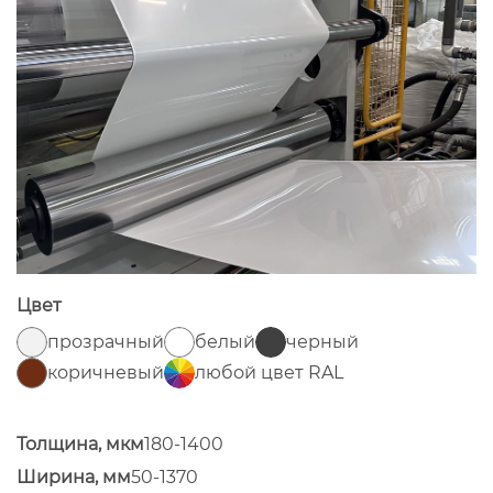
Цвет
прозрачный
белый
черный
коричневый
любой цвет RAL
Толщина, мкм
180-1400
Ширина, мм
50-1370