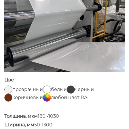
Цвет
прозрачный
белый
черный
коричневый
любой цвет RAL
Толщина, мкм
180 -1030
Ширина, мм
50-1300