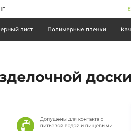
Е
НГ
ерный лист
Полимерные пленки
Кач
азделочной доск
Допущены для контакта с
питьевой водой и пищевыми